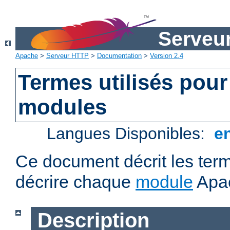
Serveu
Apache
>
Serveur HTTP
>
Documentation
>
Version 2.4
Termes utilisés pour
modules
Langues Disponibles:
e
Ce document décrit les term
décrire chaque
module
Apa
Description