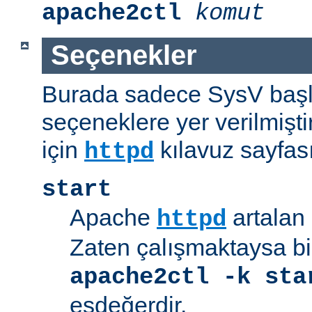
apache2ctl
komut
Seçenekler
Burada sadece SysV başl
seçeneklere yer verilmişt
için
kılavuz sayfas
httpd
start
Apache
artalan 
httpd
Zaten çalışmaktaysa bir
apache2ctl -k sta
eşdeğerdir.