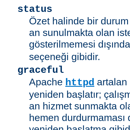
status
Özet halinde bir durum 
an sunulmakta olan ist
gösterilmemesi dışınd
seçeneği gibidir.
graceful
Apache
artalan
httpd
yeniden başlatır; çalışmı
an hizmet sunmakta ola
hemen durdurmaması d
yeniden başlatma gibidi