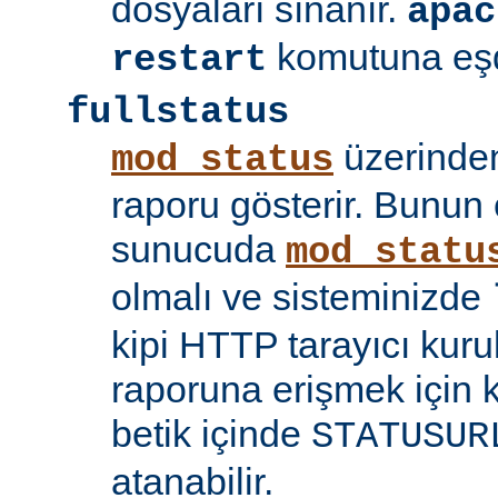
dosyaları sınanır.
apac
komutuna eşd
restart
fullstatus
üzerinden
mod_status
raporu gösterir. Bunun 
sunucuda
mod_statu
olmalı ve sisteminizde
kipi HTTP tarayıcı kuru
raporuna erişmek için 
betik içinde
STATUSUR
atanabilir.