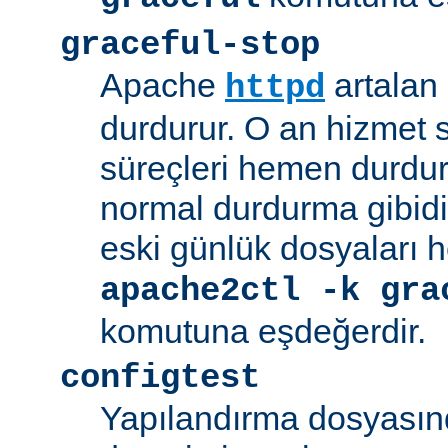
graceful-stop
Apache
artalan
httpd
durdurur. O an hizmet
süreçleri hemen durdu
normal durdurma gibidir
eski günlük dosyaları 
apache2ctl -k gra
komutuna eşdeğerdir.
configtest
Yapılandırma dosyasın