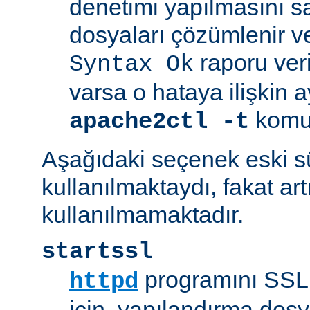
denetimi yapılmasını s
dosyaları çözümlenir ve
raporu veril
Syntax Ok
varsa o hataya ilişkin ayrı
komut
apache2ctl -t
Aşağıdaki seçenek eski 
kullanılmaktaydı, fakat art
kullanılmamaktadır.
startssl
programını SSL 
httpd
için, yapılandırma dosya