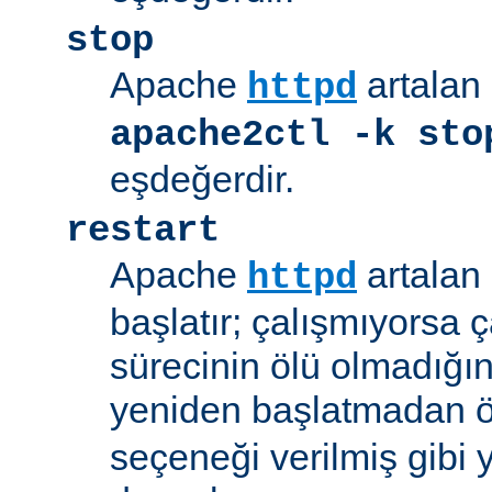
stop
Apache
artalan 
httpd
apache2ctl -k sto
eşdeğerdir.
restart
Apache
artalan 
httpd
başlatır; çalışmıyorsa çal
sürecinin ölü olmadığı
yeniden başlatmadan 
seçeneği verilmiş gibi