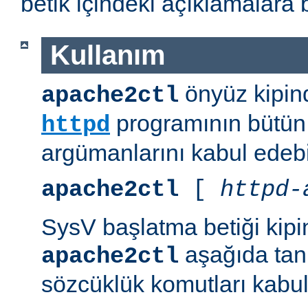
betik içindeki açıklamalara 
Kullanım
önyüz kipind
apache2ctl
programının bütün 
httpd
argümanlarını kabul edebil
apache2ctl
[
httpd-
SysV başlatma betiği kipi
aşağıda tanı
apache2ctl
sözcüklük komutları kabul