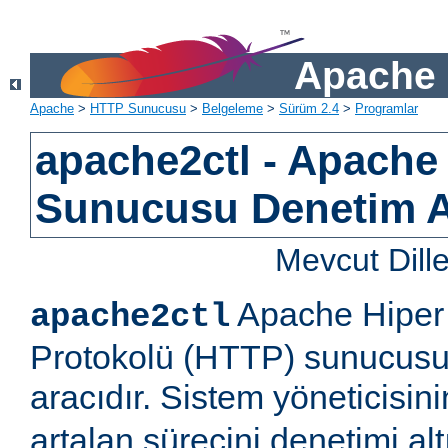
Apache 
Apache
>
HTTP Sunucusu
>
Belgeleme
>
Sürüm 2.4
>
Programlar
apache2ctl - Apach
Sunucusu Denetim 
Mevcut Dill
Apache Hiper 
apache2ctl
Protokolü (HTTP) sunucusu 
aracıdır. Sistem yöneticisi
artalan sürecini denetimi al