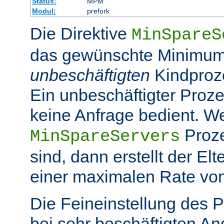
Status:
MPM
Modul:
prefork
Die Direktive
MinSpareS
das gewünschte Minimum
unbeschäftigten
Kindproz
Ein unbeschäftigter Prozes
keine Anfrage bedient. W
Proze
MinSpareServers
sind, dann erstellt der El
einer maximalen Rate vo
Die Feineinstellung des P
bei sehr beschäftigten A