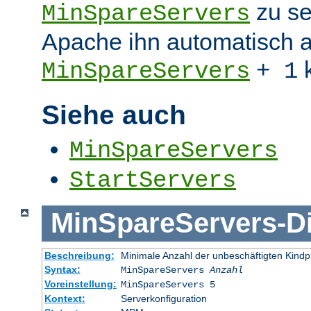
zu se
MinSpareServers
Apache ihn automatisch a
k
MinSpareServers
+ 1
Siehe auch
MinSpareServers
StartServers
MinSpareServers
-
D
Beschreibung:
Minimale Anzahl der unbeschäftigten Kind
Syntax:
MinSpareServers
Anzahl
Voreinstellung:
MinSpareServers 5
Kontext:
Serverkonfiguration