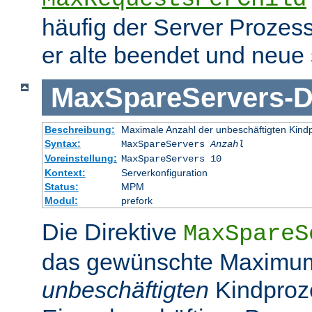
häufig der Server Prozes
er alte beendet und neue s
MaxSpareServers
-
D
Beschreibung:
Maximale Anzahl der unbeschäftigten Kind
Syntax:
MaxSpareServers
Anzahl
Voreinstellung:
MaxSpareServers 10
Kontext:
Serverkonfiguration
Status:
MPM
Modul:
prefork
Die Direktive
MaxSpareS
das gewünschte Maximu
unbeschäftigten
Kindproz