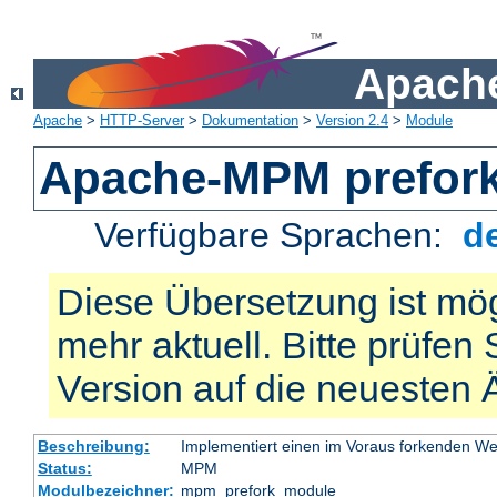
Apache
Apache
>
HTTP-Server
>
Dokumentation
>
Version 2.4
>
Module
Apache-MPM prefor
Verfügbare Sprachen:
d
Diese Übersetzung ist mög
mehr aktuell. Bitte prüfen 
Version auf die neuesten
Beschreibung:
Implementiert einen im Voraus forkenden W
Status:
MPM
Modulbezeichner:
mpm_prefork_module