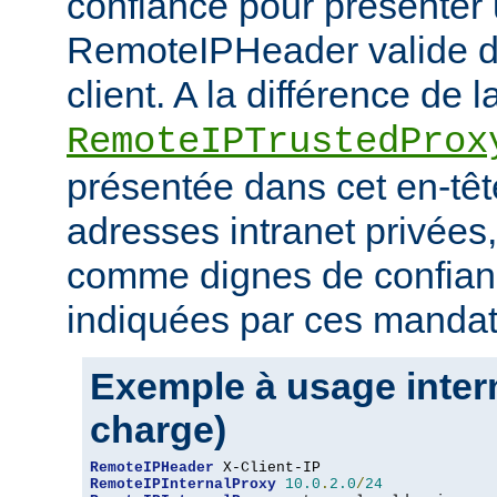
confiance pour présenter 
RemoteIPHeader valide de
client. A la différence de l
RemoteIPTrustedProx
présentée dans cet en-têt
adresses intranet privées
comme dignes de confianc
indiquées par ces mandat
Exemple à usage intern
charge)
RemoteIPHeader
RemoteIPInternalProxy
10.0
.
2.0
/
24