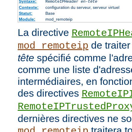
Syntaxe:
RemoteIPHeader
en-tête
Contexte:
configuration du serveur, serveur virtuel
Statut:
Base
Module:
mod_remoteip
La directive
RemoteIPHe
de traiter
mod_remoteip
tête
spécifié comme l'adre
comme une liste d'adresse
intermédiaires, en fonctio
des directives
RemoteIP
RemoteIPTrustedProx
dernières directives ne so
traitera t
mod_remoteip