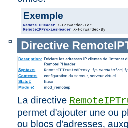
Exemple
RemoteIPHeader
RemoteIPProxiesHeader
 X-Forwarded-By
Directive
RemoteIP
Description:
Déclare les adresses IP clientes de l'intranet 
RemoteIPHeader
Syntaxe:
RemoteIPTrustedProxy
ip-mandataire
|
i
Contexte:
configuration du serveur, serveur virtuel
Statut:
Base
Module:
mod_remoteip
La directive
RemoteIPTr
permet d'ajouter une ou p
ou blocs d'adresses, auxq