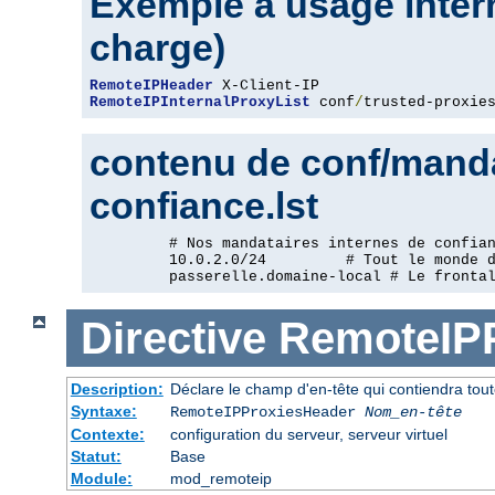
Exemple à usage intern
charge)
RemoteIPHeader
RemoteIPInternalProxyList
 conf
/
trusted-proxie
contenu de conf/manda
confiance.lst
         # Nos mandataires internes de confian
         10.0.2.0/24         # Tout le monde d
         passerelle.domaine-local # Le fronta
Directive
RemoteIP
Description:
Déclare le champ d'en-tête qui contiendra tout
Syntaxe:
RemoteIPProxiesHeader
Nom_en-tête
Contexte:
configuration du serveur, serveur virtuel
Statut:
Base
Module:
mod_remoteip