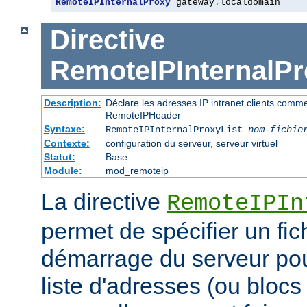
RemoteIPInternalProxy
 gateway
.
localdomain
Directive
RemoteIPInternalPr
Description:
Déclare les adresses IP intranet clients comm
RemoteIPHeader
Syntaxe:
RemoteIPInternalProxyList
nom-fichie
Contexte:
configuration du serveur, serveur virtuel
Statut:
Base
Module:
mod_remoteip
La directive
RemoteIPIn
permet de spécifier un fic
démarrage du serveur pou
liste d'adresses (ou blocs