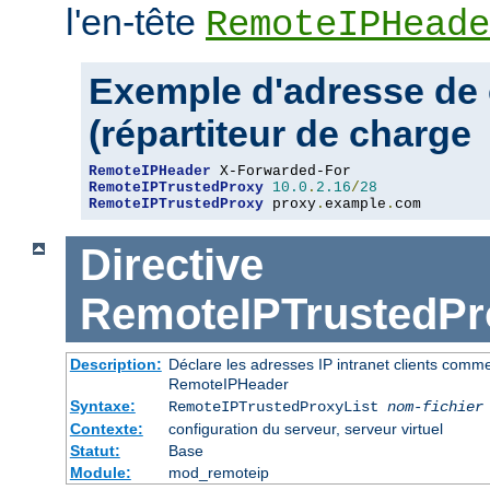
l'en-tête
RemoteIPHeade
Exemple d'adresse de 
(répartiteur de charge
RemoteIPHeader
RemoteIPTrustedProxy
10.0
.
2.16
/
28
RemoteIPTrustedProxy
 proxy
.
example
.
com
Directive
RemoteIPTrustedPr
Description:
Déclare les adresses IP intranet clients comm
RemoteIPHeader
Syntaxe:
RemoteIPTrustedProxyList
nom-fichier
Contexte:
configuration du serveur, serveur virtuel
Statut:
Base
Module:
mod_remoteip