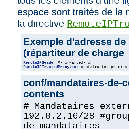
tous les éléments d'une l
espace sont traités de l
la directive
RemoteIPTr
Exemple d'adresse de 
(répartiteur de charge
RemoteIPHeader
RemoteIPTrustedProxyList
 conf
/
trusted-proxies
conf/mandataires-de-co
contents
# Mandataires exter
192.0.2.16/28 #grou
de mandataires