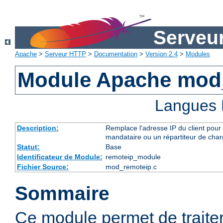
Serveu
Apache
>
Serveur HTTP
>
Documentation
>
Version 2.4
>
Modules
Module Apache mod
Langues 
Description:
Remplace l'adresse IP du client pour 
mandataire ou un répartiteur de charg
Statut:
Base
Identificateur de Module:
remoteip_module
Fichier Source:
mod_remoteip.c
Sommaire
Ce module permet de traiter l